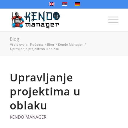
Blog
Vi ste ovdje:
Početna
/
Blog
/
Kendo Manager
/
Upravljanje projektima u oblaku
Upravljanje
projektima u
oblaku
KENDO MANAGER