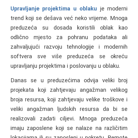
Upravljanje projektima u oblaku
je moderni
trend koji se dešava već neko vrijeme. Mnoga
preduzeća su dosada koristili oblak kao
odlično mjesto za pohranu podataka ali
zahvaljujući razvoju tehnologije i modernih
softvera sve više preduzeća se okreću
upravljanju projektima i poslovanju u oblaku.
Danas se u preduzećima odvija veliki broj
projekata koji zahtjevaju angažman velikog
broja resursa, koji zahtjevaju velike troškove i
veliki angažman ljudskih resursa da bi se
realizovali zadati ciljevi. Mnoga preduzeća
imaju zaposlene koji se nalaze na različitim
lokacijama ili su zaposleni u pokretu. Remote