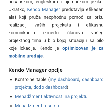
bosanskom, engleskom i njemačkom jeziku.
Ukratko,
Kendo Manager
predstavlja efikasan
alat koji pruža neophodnu pomoć za bržu
realizaciji vaših projekata i efikasnu
komunikaciju između članova vašeg
projektnog tima u bilo kojoj situaciji i sa bilo
koje lokacije. Kendo je
optimizovan je za
mobilne uređaje
.
Kendo Manager opcije
Kontrolne table (
my dashboard
,
dashboard
projekta
,
dođo dashboard
)
Menadžment aktivnosti na projektu
Menadžment resursa