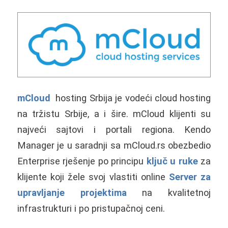
mCloud
hosting
Srbija
je vodeći cloud hosting
na tržistu
Srbije
, a i šire. mCloud klijenti su
najveći sajtovi i portali regiona. Kendo
Manager je u saradnji sa mCloud.rs obezbedio
Enterprise rješenje po principu
ključ u ruke
za
klijente koji žele svoj vlastiti online
Server za
upravljanje projektima
na kvalitetnoj
infrastrukturi i po pristupačnoj ceni.