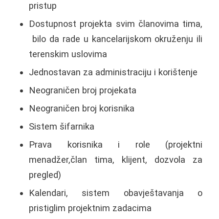
pristup
Dostupnost projekta svim članovima tima,
bilo da rade u kancelarijskom okruženju ili
terenskim uslovima
Jednostavan za administraciju i korištenje
Neograničen broj projekata
Neograničen broj korisnika
Sistem šifarnika
Prava korisnika i role (projektni
menadžer,član tima, klijent, dozvola za
pregled)
Kalendari, sistem obavještavanja o
pristiglim projektnim zadacima