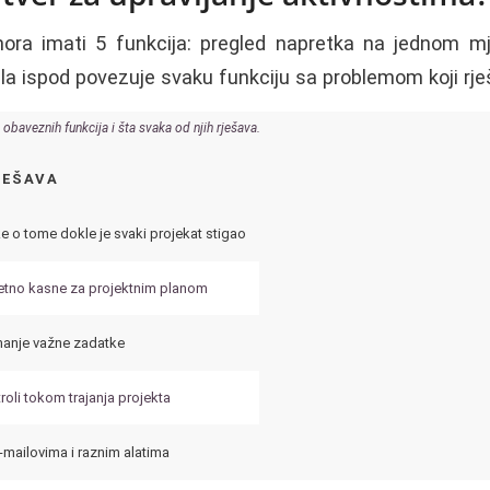
ora imati 5 funkcija: pregled napretka na jednom mjes
la ispod povezuje svaku funkciju sa problemom koji rje
 obaveznih funkcija i šta svaka od njih rješava.
JEŠAVA
e o tome dokle je svaki projekat stigao
jetno kasne za projektnim planom
manje važne zadatke
roli tokom trajanja projekta
-mailovima i raznim alatima