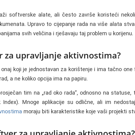
i softverske alate, ali često završe koristeći nekolik
dokumenata. Upravo to cijepanje rada na više alata stva
jama svih veličina i rješavaju taj problem u korijenu.
r za upravljanje aktivnostima?
 onaj koji je jednostavan za korištenje i ima tačno one 
rad, a ne koliko opcija ima na papiru.
prosječan tim na „rad oko rada“, odnosno na statuse, tr
ndex). Mnoge aplikacije su odlične, ali im nedostaj
ivnostima
moraju biti karakteristike koje vaši projekti st
tver za upravljanje aktivnostima? 