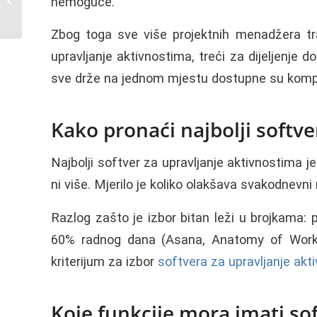
nemoguće.
na projektu
Zbog toga sve više projektnih menadžera traž
upravljanje aktivnostima, treći za dijeljenje 
sve drže na jednom mjestu dostupne su kompani
Kako pronaći najbolji softve
Najbolji softver za upravljanje aktivnostima je
ni više. Mjerilo je koliko olakšava svakodnevni 
Razlog zašto je izbor bitan leži u brojkama: 
60% radnog dana (Asana, Anatomy of Work I
kriterijum za izbor
softvera za upravljanje akt
Koje funkcije mora imati sof