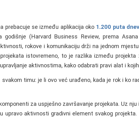
ata prebacuje se između aplikacija oko
1.200 puta dne
a godišnje (Harvard Business Review, prema Asan
ktivnosti, rokove i komunikaciju drži na jednom mjestu
rojekata istovremeno, to je razlika između projekta z
upravljanje aktivnostima, kako odabrati pravi alat i koji
 svakom timu: je li ovo već urađeno, kada je rok i ko rad
h komponenti za uspješno završavanje projekata. Uz nju 
 su upravo aktivnosti gradivni element svakog projekta.