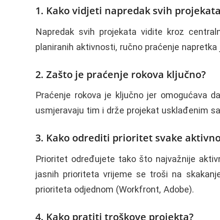
1. Kako vidjeti napredak svih projeka
Napredak svih projekata vidite kroz centraln
planiranih aktivnosti, ručno praćenje napretka
2. Zašto je praćenje rokova ključno?
Praćenje rokova je ključno jer omogućava da
usmjeravaju tim i drže projekat usklađenim s
3. Kako odrediti prioritet svake aktivno
Prioritet određujete tako što najvažnije akti
jasnih prioriteta vrijeme se troši na skaka
prioriteta odjednom (Workfront, Adobe).
4. Kako pratiti troškove projekta?