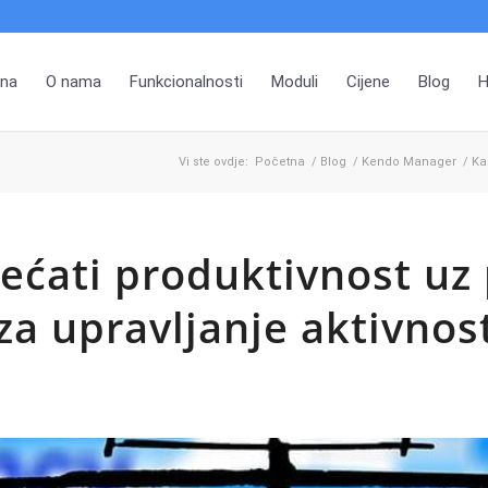
na
O nama
Funkcionalnosti
Moduli
Cijene
Blog
H
Vi ste ovdje:
Početna
/
Blog
/
Kendo Manager
/
Ka
ećati produktivnost u
za upravljanje aktivno