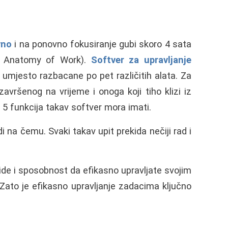
vno
i na ponovno fokusiranje gubi skoro 4 sata
a Anatomy of Work).
Softver za upravljanje
 umjesto razbacane po pet različitih alata. Za
avršenog na vrijeme i onoga koji tiho klizi iz
h 5 funkcija takav softver mora imati.
i na čemu. Svaki takav upit prekida nečiji rad i
ide i sposobnost da efikasno upravljate svojim
 Zato je efikasno upravljanje zadacima ključno