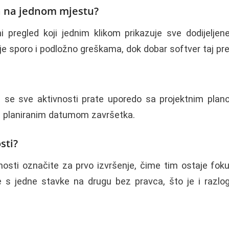
ta na jednom mjestu?
i pregled koji jednim klikom prikazuje sve dodijeljen
 je sporo i podložno greškama, dok dobar softver taj p
 se sve aktivnosti prate uporedo sa projektnim plan
a planiranim datumom završetka.
sti?
vnosti označite za prvo izvršenje, čime tim ostaje foku
nje s jedne stavke na drugu bez pravca, što je i raz