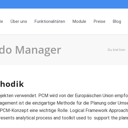
te
Über uns
Funktionalitäten
Module
Preise
Blog
ndo Manager
Du bist hier:
thodik
jekten verwendet. PCM wird von der Europäischen Union empfo
ement ist die einzigartige Methode für die Planung oder Umse
 PCM-Konzept eine wichtige Rolle. Logical Framework Approach (
sents analytical process and toolkit used to support the plan