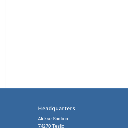
Headquarters
Alekse Santica
74270 Teslic