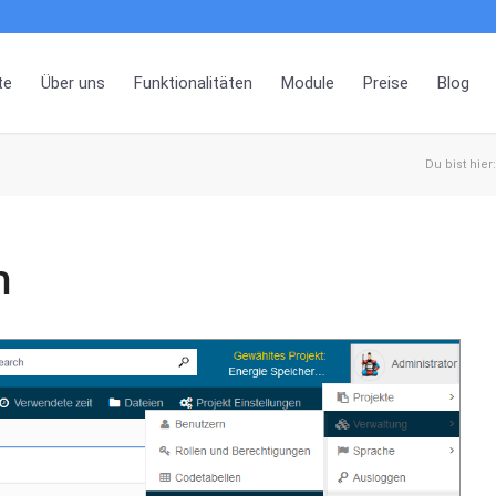
te
Über uns
Funktionalitäten
Module
Preise
Blog
Du bist hier:
n