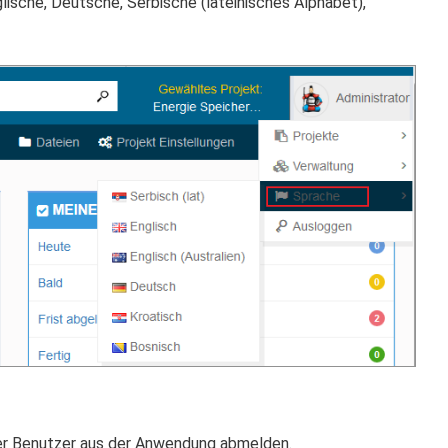
ische, Deutsche, Serbische (lateinisches Alphabet),
der Benutzer aus der Anwendung abmelden.